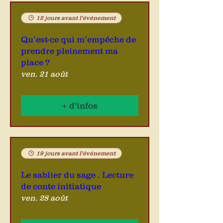
12 jours avant l'événement
Qu’est-ce qui m’empêche de
prendre pleinement ma
place ?
ven. 21 août
+ d'infos
19 jours avant l'événement
Le sablier du sage . Lecture
de conte initiatique
ven. 28 août