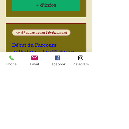
+ d'infos
67 jours avant l'événement
Début du Parcours
initiatique – Les 22 Portes
jeu. 15 oct.
Phone
Email
Facebook
Instagram
+ d'infos
244 jours avant l'événement
Retraite de 14 jours en
haute Amazonie