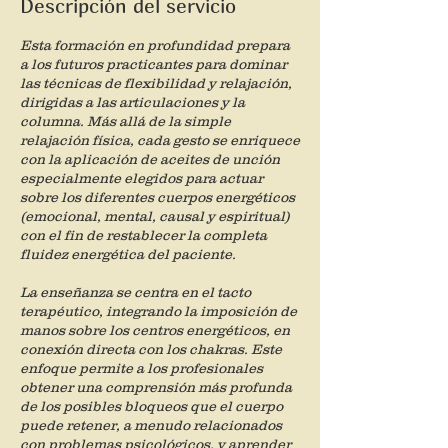
Descripción del servicio
a
d
Esta formación en profundidad prepara
o
a los futuros practicantes para dominar
las técnicas de flexibilidad y relajación,
dirigidas a las articulaciones y la
columna. Más allá de la simple
relajación física, cada gesto se enriquece
con la aplicación de aceites de unción
especialmente elegidos para actuar
sobre los diferentes cuerpos energéticos
(emocional, mental, causal y espiritual)
con el fin de restablecer la completa
fluidez energética del paciente.
La enseñanza se centra en el tacto
terapéutico, integrando la imposición de
manos sobre los centros energéticos, en
conexión directa con los chakras. Este
enfoque permite a los profesionales
obtener una comprensión más profunda
de los posibles bloqueos que el cuerpo
puede retener, a menudo relacionados
con problemas psicológicos, y aprender