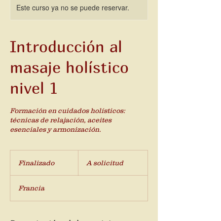
Este curso ya no se puede reservar.
Introducción al
masaje holístico
nivel 1
Formación en cuidados holísticos:
técnicas de relajación, aceites
esenciales y armonización.
A
solicitud
Finalizado
F
A solicitud
i
n
Francia
a
l
i
z