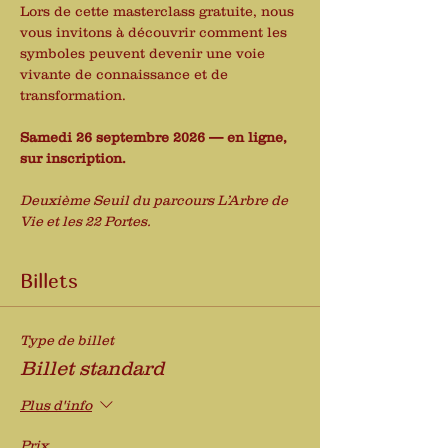
Lors de cette masterclass gratuite, nous 
vous invitons à découvrir comment les 
symboles peuvent devenir une voie 
vivante de connaissance et de 
transformation.
Samedi 26 septembre 2026 — en ligne, 
sur inscription.
Deuxième Seuil du parcours L’Arbre de 
Vie et les 22 Portes.
Billets
Type de billet
Billet standard
Plus d'info
Prix