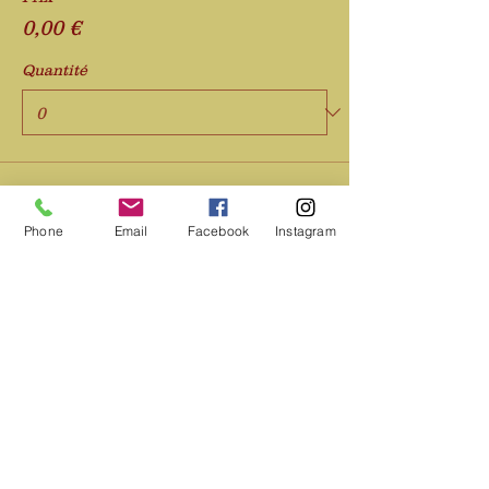
0,00 €
Quantité
Total
0,00 €
Phone
Email
Facebook
Instagram
Passer la commande
Partager cet événement
SAMAUMA
Ressourcement & Transformation