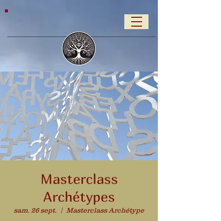
Masterclass
Archétypes
sam. 26 sept.
  |  
Masterclass Archétype