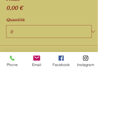
0,00 €
Quantità
Totale
0,00 €
Phone
Email
Facebook
Instagram
Acquista ora
Condividi questo evento
SAMAUMA
Società Amazzonica