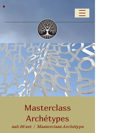
Masterclass
Archétypes
sab 26 set
  |  
Masterclass Archétype