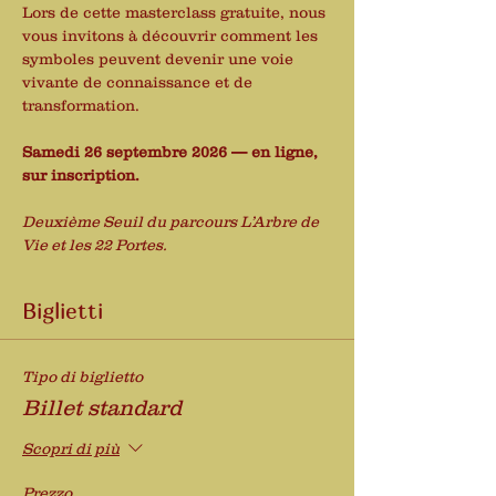
Lors de cette masterclass gratuite, nous 
vous invitons à découvrir comment les 
symboles peuvent devenir une voie 
vivante de connaissance et de 
transformation.
Samedi 26 septembre 2026 — en ligne, 
sur inscription.
Deuxième Seuil du parcours L’Arbre de 
Vie et les 22 Portes.
Biglietti
Tipo di biglietto
Billet standard
Scopri di più
Prezzo