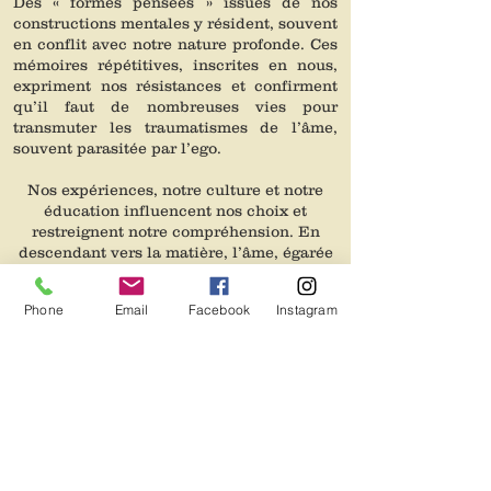
Des « formes pensées » issues de nos
constructions mentales y résident, souvent
en conflit avec notre nature profonde. Ces
mémoires répétitives, inscrites en nous,
expriment nos résistances et confirment
qu’il faut de nombreuses vies pour
transmuter les traumatismes de l’âme,
souvent parasitée par l’ego.
Nos expériences, notre culture et notre
éducation influencent nos choix et
restreignent notre compréhension. En
descendant vers la matière, l’âme, égarée
par l’ignorance, plonge dans
l’inconscience.
Phone
Email
Facebook
Instagram
Depuis l’aube de la création, les lois
cosmiques ont été inscrites au cœur de
chaque particule atomique. Toute forme
de vie qui pénètre l’existence en reçoit
l’empreinte. Cette dynamique pousse
l’âme à se libérer des énergies
discordantes pour reconquérir la mémoire
ancestrale. Sans une intervention