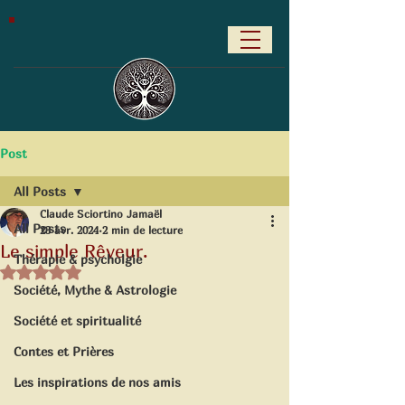
Post
All Posts
Claude Sciortino Jamaël
All Posts
23 avr. 2024
2 min de lecture
Le simple Rêveur.
Thérapie & psycholgie
Noté NaN étoiles sur 5.
Société, Mythe & Astrologie
Société et spiritualité
Contes et Prières
Les inspirations de nos amis