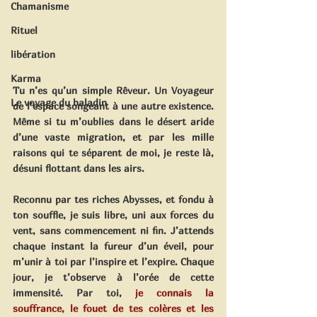
Chamanisme
Rituel
libération
Karma
Tu n’es qu’un simple Rêveur. Un Voyageur 
Le voyage du baladin
de l’espace songeant à une autre existence. 
Même si tu m’oublies dans le désert aride 
d’une vaste migration, et par les mille 
raisons qui te séparent de moi, je reste là, 
désuni flottant dans les airs.
Reconnu par tes riches Abysses, et fondu à 
ton souffle, je suis libre, uni aux forces du 
vent, sans commencement ni fin. J’attends 
chaque instant la fureur d’un éveil, pour 
m’unir à toi par l’inspire et l’expire. Chaque 
jour, je t’observe à l’orée de cette 
immensité. Par toi,
je connais la 
souffrance, le fouet de tes colères et les 