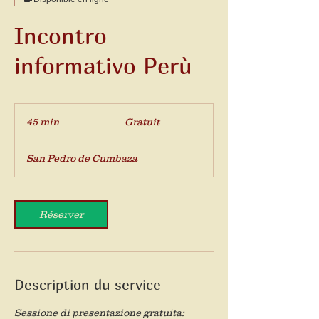
Incontro
informativo Perù
Gratuit
45 min
4
Gratuit
5
m
San Pedro de Cumbaza
i
n
Réserver
Description du service
Sessione di presentazione gratuita: