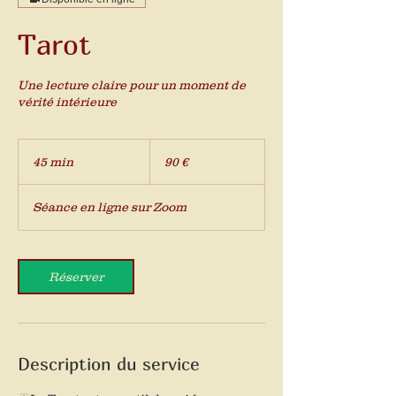
Tarot
Une lecture claire pour un moment de
vérité intérieure
90
euros
45 min
4
90 €
5
m
Séance en ligne sur Zoom
i
n
Réserver
Description du service