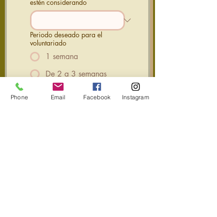
estén considerando
Periodo deseado para el
voluntariado
1 semana
De 2 a 3 semanas
1 mes
Phone
Email
Facebook
Instagram
Tu próximo impulso en
Samauma
Enviar
Accueil Samauma