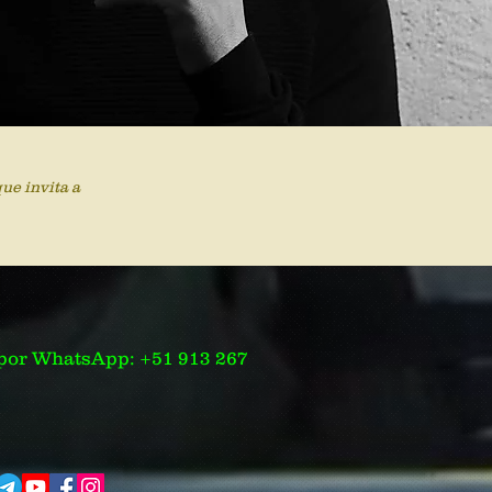
ue invita a
por WhatsApp: +51 913 267