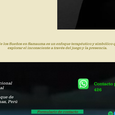
de los Sueños en Samauma es un enfoque terapéutico y simbólico q
explorar el inconsciente a través del juego y la presencia.
cional
Contacto 
al
426
oque de
as, Perú
Formulario de contacto