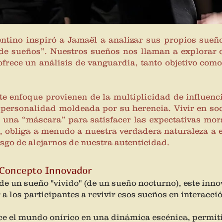
entino inspiró a Jamaël a analizar sus propios sueñ
 de sueños”. Nuestros sueños nos llaman a explorar 
 ofrece un análisis de vanguardia, tanto objetivo como
te enfoque provienen de la multiplicidad de influenc
na personalidad moldeada por su herencia. Vivir en 
 una “máscara” para satisfacer las expectativas mora
, obliga a menudo a nuestra verdadera naturaleza a
esgo de alejarnos de nuestra autenticidad.
 Concepto Innovador
 de un sueño "vivido" (de un sueño nocturno), este inn
 a los participantes a revivir esos sueños en interacci
ce el mundo onírico en una dinámica escénica, permit