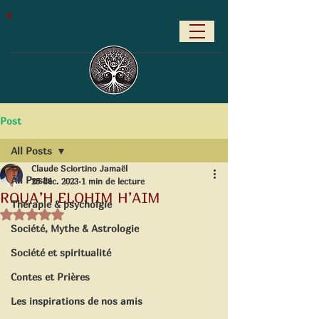
Post
All Posts
Claude Sciortino Jamaël
All Posts
25 déc. 2023
1 min de lecture
ROUA’H ELOHIM H’AIM
Thérapie & psycholgie
Noté NaN étoiles sur 5.
Société, Mythe & Astrologie
Société et spiritualité
Contes et Prières
Les inspirations de nos amis