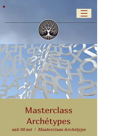
Masterclass
Archétypes
sab 26 set
  |  
Masterclass Archétype