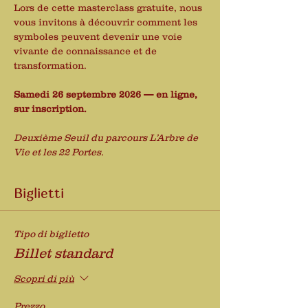
Lors de cette masterclass gratuite, nous 
vous invitons à découvrir comment les 
symboles peuvent devenir une voie 
vivante de connaissance et de 
transformation.
Samedi 26 septembre 2026 — en ligne, 
sur inscription.
Deuxième Seuil du parcours L’Arbre de 
Vie et les 22 Portes.
Biglietti
Tipo di biglietto
Billet standard
Scopri di più
Prezzo