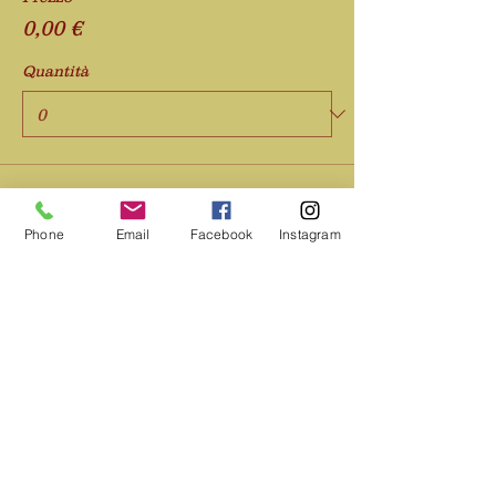
0,00 €
Quantità
Totale
0,00 €
Phone
Email
Facebook
Instagram
Acquista ora
Condividi questo evento
SAMAUMA
Società Amazzonica