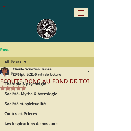
Post
All Posts
Claude Sciortino Jamaël
All Posts
15 sept. 2021
5 min de lecture
ECOUTE DONC AU FOND DE TOI
Thérapie & psycholgie
Noté NaN étoiles sur 5.
Société, Mythe & Astrologie
Société et spiritualité
Contes et Prières
Les inspirations de nos amis