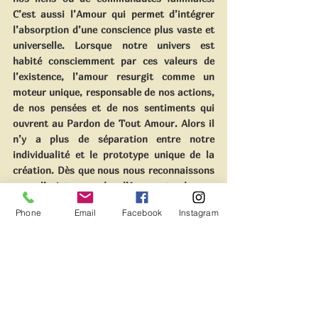
C’est aussi l’Amour qui permet d’intégrer 
l’absorption d’une conscience plus vaste et 
universelle. Lorsque notre univers est 
habité consciemment par ces valeurs de 
l’existence, l’amour resurgit comme un 
moteur unique, responsable de nos actions, 
de nos pensées et de nos sentiments qui 
ouvrent au Pardon de Tout Amour. Alors il 
n’y a plus de séparation entre notre 
individualité et le prototype unique de la 
création. Dès que nous nous reconnaissons 
par l’existence de l’âme et de sa 
conscience, nous nous sentons éveillés sur 
Phone
Email
Facebook
Instagram
n'importe quel plan et envers toutes 
directions, au sein même de notre cœur 
exprimant une source souvent banalisée 
par le mental, dénommée :
« Source Cosmique ou Dieu » …  